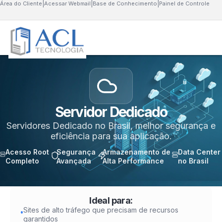
Área do Cliente
|
Acessar Webmail
|
Base de Conhecimento
|
Painel de Controle
Servidor Dedicado
Servidores Dedicado no Brasil, melhor segurança e
eficiência para sua aplicação.
Acesso Root
Segurança
Armazenamento de
Data Center
Completo
Avançada
Alta Performance
no Brasil
Ideal para:
Sites de alto tráfego que precisam de recursos
•
garantidos